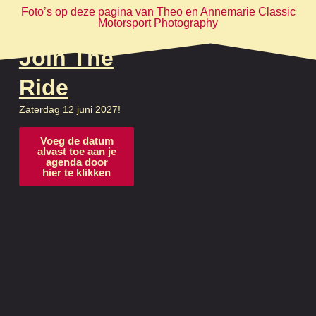
Foto’s op deze pagina van Theo en Annemarie Classic
Motorsport Photography
Join The
Ride
Zaterdag 12 juni 2027!
Voeg de datum
alvast toe aan je
agenda door
hier te klikken