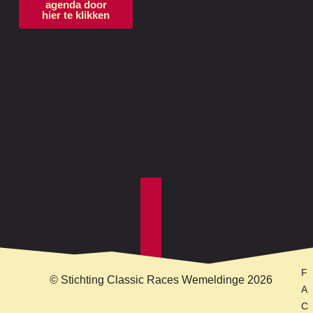
agenda door
hier te klikken
F
© Stichting Classic Races Wemeldinge 2026
A
C