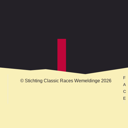
F
© Stichting Classic Races Wemeldinge 2026
A
C
E
B
O
O
K