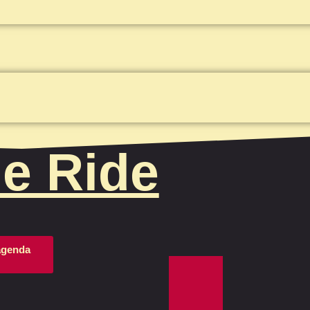
he Ride
 agenda