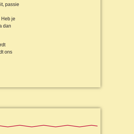
t, passie
 Heb je
ga dan
rdt
dt ons