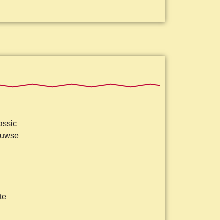
assic
euwse
te