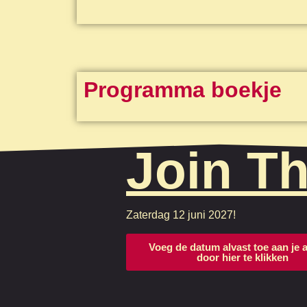
Programma boekje
Join T
Zaterdag 12 juni 2027!
Voeg de datum alvast toe aan je
door hier te klikken