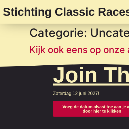
Stichting Classic Rac
Categorie:
Uncate
Kijk ook eens op onze 
Join T
Zaterdag 12 juni 2027!
Voeg de datum alvast toe aan je
door hier te klikken