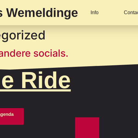
es Wemeldinge
Info
Conta
gorized
andere socials.
he Ride
 agenda