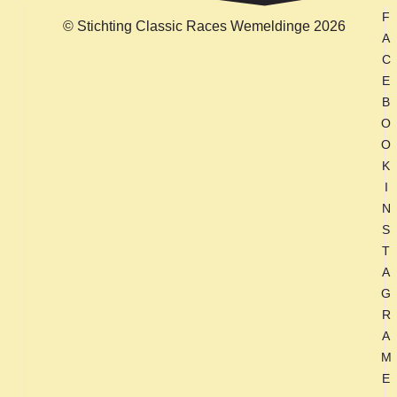
F
© Stichting Classic Races Wemeldinge 2026
A
C
E
B
O
O
K
I
N
S
T
A
G
R
A
M
E